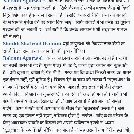
Balram Agarwal
प्रथमत
;
तो सिर्फ नैरेशन पाठक को कितना कथारस
दे सकता है--यह देखना जरूरी है। सिर्फ नैरेशन लेखकीय वक्त्व्य जैसा भी किसी
बिंदु-विशेष पर पहुँचकर लग सकता है। इसलिए जरूरी है कि कथा को संवादों
के माध्यम से पूर्णता देने पर ध्यान दिया जाए। सिर्फ संवादों में भी कथा को पूर्णता
प्रदान की जा सकती है। शर्त यही है कि उनके समापन में भी अधूरापन पाठक
को न लगे।
Sheikh Shahzad Usmani
यहां लघुकथा की विवरणात्मक शैली के
संदर्भ में इस सवाल का जवाब देने की कृपा कीजिए।
Balram Agarwal
विवरण उपलब्ध कराने वाला कथाकार ही है। कथा
का स्त्री पात्र भी वह है
,
पुरुष पात्र भी वह है
,
बच्चा-बूढ़ा-जवान सब-कुछ वही
है। वही कुत्ता है
,
कौआ है
,
पेड़ भी है। गरज यह कि कथा लिखते समय वह मात्र
एक इंसान नहीं
,
पूरी दुनिया है। विवरण देने के कार्य को नाटक में "सूत्रधार" के
माध्यम से नाटकीय ढंग से सम्पन्न किया जाता है
,
इस तरह नहीं जैसे लेखक
अपनी विद्वता दिखाने को कुछ स्पष्टीकरण देने को खड़ा हो गया हो। यदि कभी
आपने रंगमंचीय नाटक देखा-पढ़ा हो तो आप आसानी से इस बात को समझ
पाएँगे। कथा में यही कार्य कथाकार के भीतर बैठा
'
सूत्रधार
'
करता है। उस
समय वह एक इंसान नहीं रहता
,
रचियता होता है
,
सर्जक। यदि कथ्य प्रेषण के
लिए आवश्यक/ सम्बन्धित विवरण को अपनी व्यक्तिगत हस्ती से अलग
'
सूत्रधार
'
के रूप में नहीं प्रेषित कर पाता है तो यह उसकी कमजोरी कहलाएगी
,