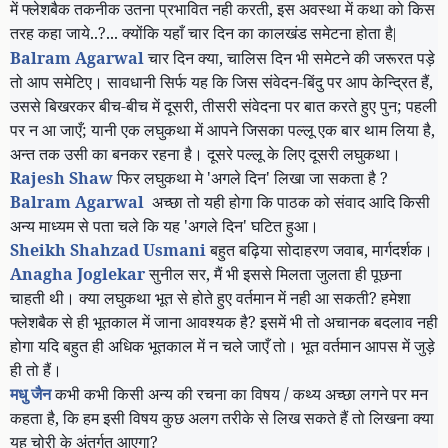
में फ्लेशबैक तकनीक उतना प्रभावित नही करती
,
इस अवस्था में कथा को किस
तरह कहा जाये..
?...
क्योंकि यहाँ चार दिन का कालखंड समेटना होता है
|
Balram Agarwal
चार दिन क्या
,
चालिस दिन भी समेटने की जरूरत पड़े
तो आप समेटिए। सावधानी सिर्फ यह कि जिस संवेदन-बिंदु पर आप केन्द्रित हैं
,
उससे बिखरकर बीच-बीच में दूसरी
,
तीसरी संवेदना पर बात करते हुए पुन
;
पहली
पर न आ जाएँ
;
यानी एक लघुकथा में आपने जिसका पल्लू एक बार थाम लिया है
,
अन्त तक उसी का बनकर रहना है। दूसरे पल्लू के लिए दूसरी लघुकथा।
Rajesh Shaw
फिर लघुकथा मे
'
अगले दिन
'
लिखा जा सकता है
?
Balram Agarwal
अच्छा तो यही होगा कि पाठक को संवाद आदि किसी
अन्य माध्यम से पता चले कि यह
'
अगले दिन
'
घटित हुआ।
Sheikh Shahzad Usmani
बहुत बढ़िया सोदाहरण जवाब
,
मार्गदर्शक।
Anagha Joglekar
सुनील सर
,
मैं भी इससे मिलता जुलता ही पूछना
चाहती थी। क्या लघुकथा भूत से होते हुए वर्तमान में नही आ सकती
?
हमेशा
फ्लेशबैक से ही भूतकाल में जाना आवश्यक है
?
इसमें भी तो अचानक बदलाव नही
होगा यदि बहुत ही अधिक भूतकाल में न चले जाएँ तो। भूत वर्तमान आपस में जुड़े
ही तो हैं।
मधु जैन
कभी कभी किसी अन्य की रचना का विषय / कथ्य अच्छा लगने पर मन
कहता है
,
कि हम इसी विषय कुछ अलग तरीके से लिख सकते हैं तो लिखना क्या
यह चोरी के अंतर्गत आएगा
?