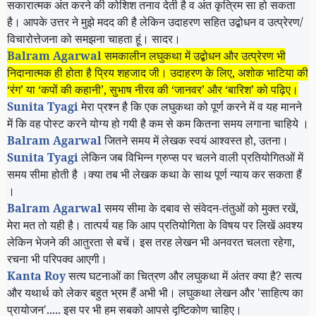
सकारात्मक अंत करने की कोशिश तनाव देती है व अंत कृत्रिम सा हो सकता
है। आपके उत्तर ने मुझे मदद की है लेकिन उदाहरण सहित उद्बोधन व उत्प्रेरण/
विचारोत्तेजना को समझना चाहता हूं। सादर।
Balram Agarwal
समकालीन लघुकथा में उद्बोधन और उत्प्रेरण भी
निदानात्मक ही होता है प्रिय शहजाद जी। उदाहरण के लिए, अशोक भाटिया की
‘रंग’ या ‘कपों की कहानी’, सुभाष नीरव की ‘जानवर’ और ‘बारिश’ को पढ़िए।
Sunita Tyagi
मेरा प्रश्न है कि एक लघुकथा को पूर्ण करने में व यह मानने
में कि वह पोस्ट करने योग्य हो गयी है कम से कम कितना समय लगाना चाहिये ।
Balram Agarwal
जितने समय में लेखक स्वयं आश्वस्त हो
,
उतना।
Sunita Tyagi
लेकिन जब विभिन्न ग्रुप्स पर चलने वाली प्रतियोगितओं में
समय सीमा होती है ।क्या तब भी लेखक कथा के साथ पूर्ण न्याय कर सकता हैं
।
Balram Agarwal
समय सीमा के दबाव से संवेदन-तंतुओं को मुक्त रखें
,
मेरा मत तो यही है। तात्पर्य यह कि आप प्रतियोगिता के विषय पर लिखें अवश्य
लेकिन भेजने की आतुरता से बचें। इस तरह लेखन भी अनवरत चलता रहेगा
,
रचना भी परिपक्व आएगी।
Kanta Roy
सत्य घटनाओं का चित्रण और लघुकथा में अंतर क्या है
?
सत्य
और यथार्थ को लेकर बहुत भ्रम हैं अभी भी। लघुकथा लेखन और
'
साहित्य का
प्रायोजन
'.....
इस पर भी हम सबको आपसे दृष्टिकोण चाहिए।