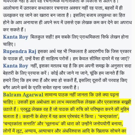
भावपरक नहीं है और वह रचनात्मक मानसिकता के विकास से अलग है।
आलोचना में उतरकर कथाकार रचनारत अक्सर नहीं रह पाता
,
बहसों में ही
उलझकर रह जाने का खतरा बन जाता है। इसलिए बजाय लघुकथा का हित
होने के आप अनायास ही अपने रूप में उससे एक लेखक कम कर देने का अपराध
कर सकते हैं।
Kanta Roy
बिलकुल सही! हम सबके लिए प्राथमिकता सिर्फ लेखन होना
चाहिए।
Rupendra Raj
इसका अर्थ यह भी निकलता है आदरणीय कि जिस प्रकार
के पाठक हों, उन्हें वैसा ही साहित्य परोसें। हम केवल सीमित दायरे में रह जाएं
?
Kanta Roy
नहीं
,
इसका मतलब यह है कि हम अपनी समझ के अनुसार सदा
बेहतरी के लिए प्रयास करें। कोई और जाने ना जाने
,
चूंकि हम जानते हैं कि
हमारे लिए कि हम क्या हैं और क्या हो सकतें हैं
,
इसलिए दूसरों की परवाह किए
बगैर अपने कर्म के प्रति सचेत रहना जरूरी है।
Balram Agarwal
सामान्य पाठक नहीं जानता कि उसे क्या पढ़ना
चाहिए। उसकी इस अबोधता का लाभ व्यवसायिक लेखक और प्रकाशक बखूबी
उठाते हैं। प्रबुद्ध लेखक वह है जो पाठक की रुचि को परिष्कृत करने की मुहिम
चलाता है। कहानी के क्षेत्र में यह काम प्रेमचंद ने किया। ‘चन्द्रकांता’,
‘चन्द्रकांता सन्तति’ और ‘भूतनाथ’ की धारा को उन्होंने जनोपयोगी बनाया,
लोगों में लूट, अन्याय, अत्याचार और अंधविश्वास आदि के खिलाफ सोचने का