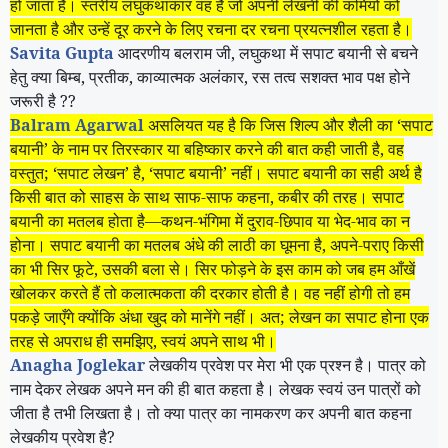
हो जाता है। स्तरीय लघुकथाकार वह है जो अपनी लेखनी की कमियों को
जानता है और उन्हें दूर करने के लिए रचना दर रचना प्रयत्नशील रहता है।
Savita Gupta
आदरणीय बलराम जी
,
लघुकथा में सपाट बयानी से बचने
हेतु क्या बिम्ब
,
प्रतीक
,
काव्यात्मक अलंकार
,
रस तत्व सशक्त भाव पक्ष होने
जरूरी है
??
Balram Agarwal
असलियत यह है कि जिस शिल्प और शैली का ‘सपाट
बयानी’ के नाम पर तिरस्कार या बहिष्कार करने की बात कही जाती है, वह
वस्तुत; ‘सपाट लेखन’ है, ‘सपाट बयानी’ नहीं। सपाट बयानी का सही अर्थ है
किसी बात को साहस के साथ साफ-साफ कहना, कबीर की तरह। सपाट
बयानी का मतलब होता है—कथन-भंगिमा में दुराव-छिपाव या भेद-भाव का न
होना। सपाट बयानी का मतलब अंधे की लाठी का घूमना है, अपने-पराए किसी
का भी सिर फूटे, उसकी बला से। सिर फोड़ने के इस काम को जब हम आँखें
खोलकर करते हैं तो कलात्मकता की दरकार होती है। वह नहीं होगी तो हम
पकड़े जाएँगे क्योंकि अंधा खुद को मानेंगे नहीं। अत; लेखन का सपाट होना एक
तरह से अपराध ही समझिए, स्वयं अपने साथ भी।
Anagha Joglekar
लेखकीय प्रवेश पर मेरा भी एक प्रश्न है। पात्र को
नाम देकर लेखक अपने मन की ही बात कहता है। लेखक स्वयं उन पात्रों को
जीता है तभी लिखता है। तो क्या पात्र का नामकरण कर अपनी बात कहना
लेखकीय प्रवेश है
?