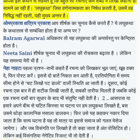
आपके इस कथन से सहमत हूँ कि बहुत-सी रचनाएँ कम शब्दों में लिखी कहानी ही
सामने आ रही हैं। ‘लघुकथा’ जिस वर्णनात्मकता का निषेध करती है, उसमें वह
निषिद्ध नहीं रहती, यही मुख्य अन्तर है।
ओमप्रकाश क्षत्रिय प्रकाश
आप शीर्षक का चुनाव कैसे करते हैं
?
ये लघुकथा
के कथातत्व से सम्बंधित होता है या अन्य पर
?
Balram Agarwal
अधिकतर तो यह लघुकथा की अन्तर्वस्तु पर केन्द्रित
होता है।
Neeta Saini
शीर्षक चुनाव भी लघुकथा की रोचकता बढ़ाता है । लेकिन
यह समस्या मेरी भी है ।
नेहा नाहटा
पहला प्रश्न--सभी कहते हैं रचना को लिखकर भूल जाएं
,
खूब वक्त
दे
,
फिर पोस्ट करें। इससे दो बातें निकल कर आती है
,
प्रतियोगिता में समय
सीमा होने से ‘चट लिखो पट डालो’ वाली स्थिति आ जाती है। दूसरा, कोई
रचना एक बार में ही सटीक लिखी जाती है
,
सबकी तारीफ मिलती है जबकि कोई
एक रचना दसों बार सुधार के बाद भी संतुष्टि नही देती है।
2 ..
आसपास या
हमारे अपने बीच से घटित किस्सा या घटना पर हम लघुकथा लिखते है
,
बस
उसमे थोड़ा काल्पनिक मसाला डालकर। फिर उसे यह कहकर नकार दिया
जाता है कि सत्य घटना है यह तो मात्र या इससे समाज को गलत मेसेज
जायेगा।
और जब विसंगति पर लिखते है तो कहा जाता है अंत पोसिटिव हो।
लेकिन कई विसंगतिया नेगेटिव रिजल्ट भी तो देती है ।